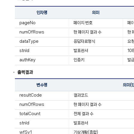
인자명
의미
pageNo
페이지 번호
페
numOfRows
한 페이지 결과 수
한 
dataType
응답자료형식
요청
stnId
발표관서
10
authKey
인증키
발급
출력결과
변수명
의미(
resultCode
결과코드
numOfRows
한 페이지 결과 수
totalCount
전체 결과 수
stnId
발표관서
wfSv1
기상개황(종합)