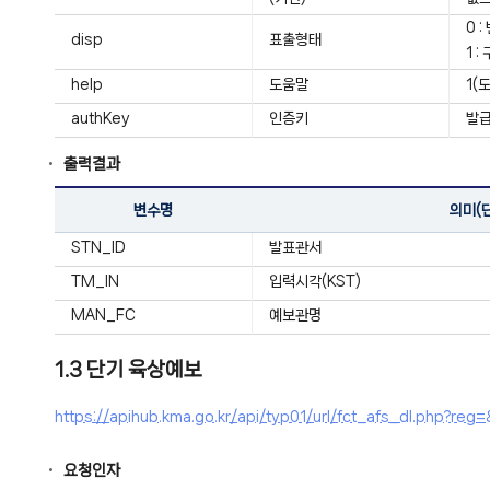
0 
disp
표출형태
1 
help
도움말
1(
authKey
인증키
발급
출력결과
변수명
의미(
STN_ID
발표관서
TM_IN
입력시각(KST)
MAN_FC
예보관명
1.3 단기 육상예보
https://apihub.kma.go.kr/api/typ01/url/fct_afs_dl.php
요청인자