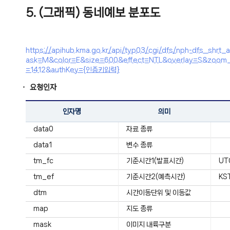
5. (그래픽) 동네예보 분포도
https://apihub.kma.go.kr/api/typ03/cgi/dfs/nph-df
ask=M&color=E&size=600&effect=NTL&overlay=S&zoo
=1412&authKey={인증키입력}
요청인자
인자명
의미
data0
자료 종류
data1
변수 종류
tm_fc
기준시간1(발표시간)
UT
tm_ef
기준시간2(예측시간)
KS
dtm
시간이동단위 및 이동값
map
지도 종류
mask
이미지 내륙구분