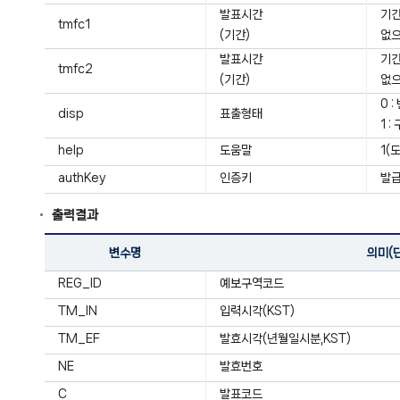
발표시간
기간:
tmfc1
(기간)
없으
발표시간
기간:
tmfc2
(기간)
없으
0 
disp
표출형태
1 
help
도움말
1(
authKey
인증키
발급
출력결과
변수명
의미(
REG_ID
예보구역코드
TM_IN
입력시각(KST)
TM_EF
발효시각(년월일시분,KST)
NE
발효번호
C
발표코드