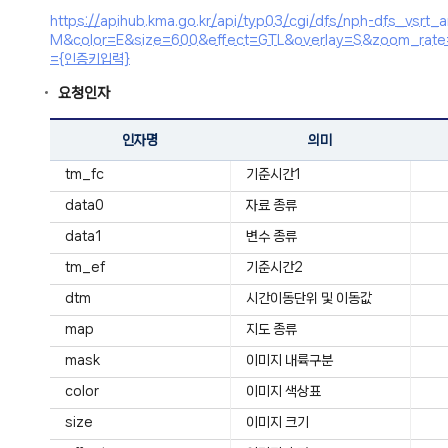
https://apihub.kma.go.kr/api/typ03/cgi/dfs/nph-dfs
M&color=E&size=600&effect=GTL&overlay=S&zoom_r
={인증키입력}
요청인자
인자명
의미
tm_fc
기준시간1
data0
자료 종류
data1
변수 종류
tm_ef
기준시간2
dtm
시간이동단위 및 이동값
map
지도 종류
mask
이미지 내륙구분
color
이미지 색상표
size
이미지 크기