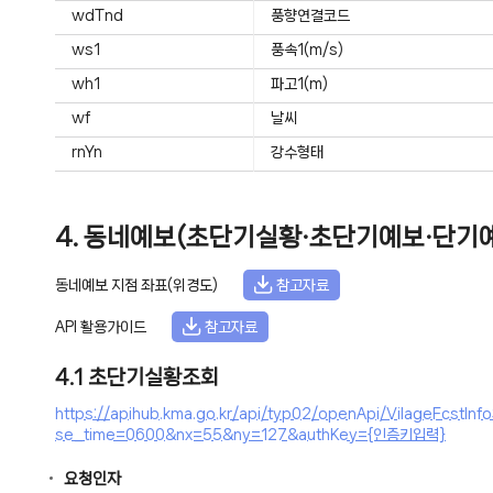
wdTnd
풍향연결코드
ws1
풍속1(m/s)
wh1
파고1(m)
wf
날씨
rnYn
강수형태
4. 동네예보(초단기실황·초단기예보·단기예
동네예보 지점 좌표(위경도)
참고자료
API 활용가이드
참고자료
4.1 초단기실황조회
https://apihub.kma.go.kr/api/typ02/openApi/VilageFc
se_time=0600&nx=55&ny=127&authKey={인증키입력}
요청인자