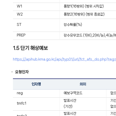
W1
풍향1(16방위) (범위 시작값)
W2
풍향2(16방위) (범위 종료값)
ST
강수확률(%)
PREP
강수유무코드 (1(비),2(비/눈),4(눈/비
1.5 단기 해상예보
https://apihub.kma.go.kr/api/typ01/url/fct_afs_do.ph
요청인자
인자명
의미
reg
예보구역코드
없으
발표시간
기간:
tmfc1
(기간)
없으
발표시간
기간: