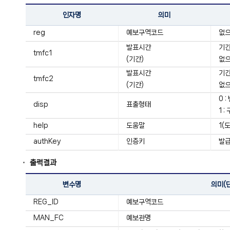
인자명
의미
reg
예보구역코드
없으
발표시간
기간:
tmfc1
(기간)
없으
발표시간
기간:
tmfc2
(기간)
없으
0 
disp
표출형태
1 
help
도움말
1(
authKey
인증키
발급
출력결과
변수명
의미(
REG_ID
예보구역코드
MAN_FC
예보관명