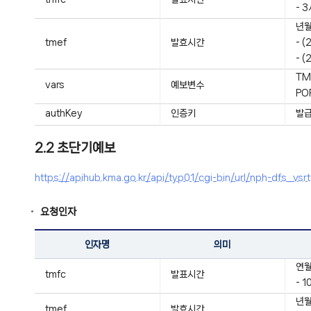
- 
년월
tmef
발효시간
- 
- 
TM
vars
예보변수
PO
authKey
인증키
발급
2.2 초단기예보
https://apihub.kma.go.kr/api/typ01/cgi-bin/url/nph-d
요청인자
인자명
의미
연월
tmfc
발표시간
- 
년월
tmef
발효시간