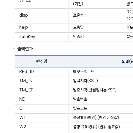
tmfc2
(기간)
없으
0 
disp
표출형태
1 
help
도움말
1(
authKey
인증키
발급
출력결과
변수명
의미(
REG_ID
예보구역코드
TM_IN
입력시각(KST)
TM_EF
발효시각(년월일시분,KST)
NE
발효번호
C
발표코드
W1
풍향1(16방위) (범위 시작값)
W2
풍향2(16방위) (범위 종료값)