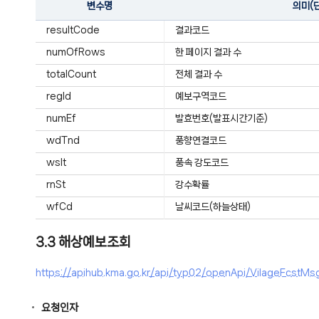
변수명
의미(
resultCode
결과코드
numOfRows
한 페이지 결과 수
totalCount
전체 결과 수
regId
예보구역코드
numEf
발효번호(발표시간기준)
wdTnd
풍향연결코드
wsIt
풍속 강도코드
rnSt
강수확률
wfCd
날씨코드(하늘상태)
3.3 해상예보조회
https://apihub.kma.go.kr/api/typ02/openApi/VilageF
요청인자