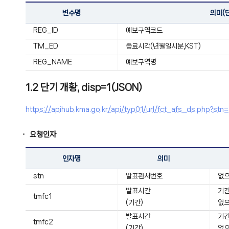
변수명
의미(
REG_ID
예보구역코드
TM_ED
종료시각(년월일시분,KST)
REG_NAME
예보구역명
1.2 단기 개황, disp=1(JSON)
https://apihub.kma.go.kr/api/typ01/url/fct_afs_ds.ph
요청인자
인자명
의미
stn
발표관서번호
없으
발표시간
기간:
tmfc1
(기간)
없으
발표시간
기간:
tmfc2
(기간)
없으