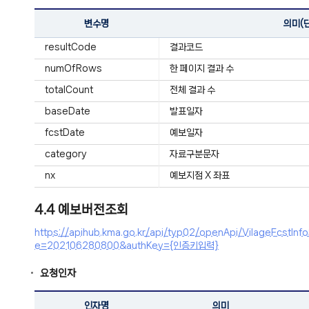
변수명
의미(
resultCode
결과코드
numOfRows
한 페이지 결과 수
totalCount
전체 결과 수
baseDate
발표일자
fcstDate
예보일자
category
자료구분문자
nx
예보지점 X 좌표
4.4 예보버전조회
https://apihub.kma.go.kr/api/typ02/openApi/VilageFc
e=202106280800&authKey={인증키입력}
요청인자
인자명
의미