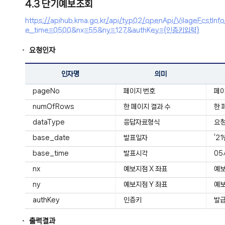
4.3 단기예보조회
https://apihub.kma.go.kr/api/typ02/openApi/VilageFc
e_time=0500&nx=55&ny=127&authKey={인증키입력}
요청인자
인자명
의미
pageNo
페이지 번호
페
numOfRows
한 페이지 결과 수
한 
dataType
응답자료형식
요청
base_date
발표일자
‘2
base_time
발표시각
05
nx
예보지점 X 좌표
예보
ny
예보지점 Y 좌표
예보
authKey
인증키
발급
출력결과