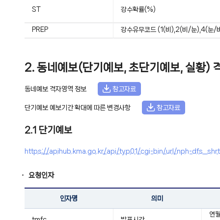
ST
강수확률(%)
PREP
강수유무코드 (1(비),2(비/눈),4(눈/비
2. 동네예보(단기예보, 초단기예보, 실황)
동네예보 격자영역 정보
참고자료
단기예보 예보기간 확대에 따른 변경사항
참고자료
2.1 단기예보
https://apihub.kma.go.kr/api/typ01/cgi-bin/url/nph-
요청인자
인자명
의미
연월
tmfc
발표시간