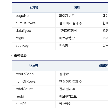
인자명
의미
pageNo
페이지 번호
페
numOfRows
한 페이지 결과 수
한 
dataType
응답자료형식
요청
regId
예보구역코드
12
authKey
인증키
발급
출력결과
변수명
의미(
resultCode
결과코드
numOfRows
한 페이지 결과 수
totalCount
전체 결과 수
regId
예보구역코드
numEf
발효번호