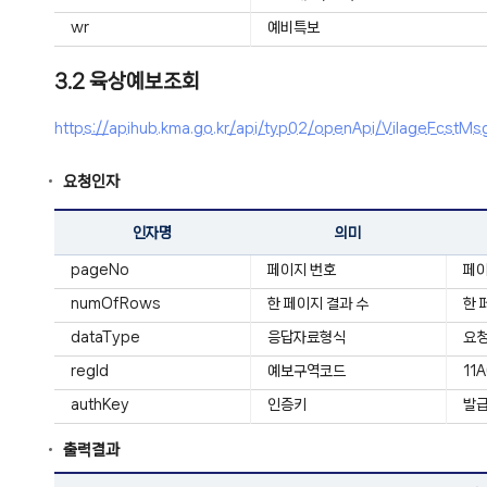
wr
예비특보
3.2 육상예보조회
https://apihub.kma.go.kr/api/typ02/openApi/VilageF
요청인자
인자명
의미
pageNo
페이지 번호
페
numOfRows
한 페이지 결과 수
한 
dataType
응답자료형식
요청
regId
예보구역코드
11
authKey
인증키
발급
출력결과