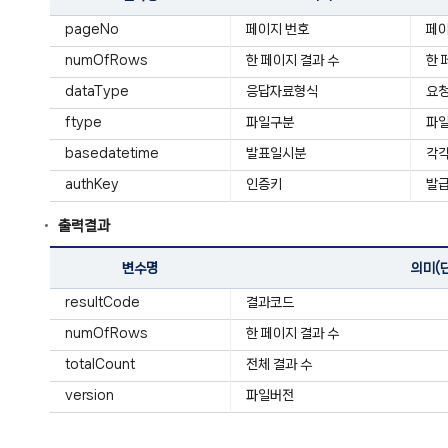
pageNo
페이지 번호
페
numOfRows
한 페이지 결과 수
한 
dataType
응답자료형식
요청
ftype
파일구분
파일
basedatetime
발표일시분
각각
authKey
인증키
발급
출력결과
변수명
의미(
resultCode
결과코드
numOfRows
한 페이지 결과 수
totalCount
전체 결과 수
version
파일버전