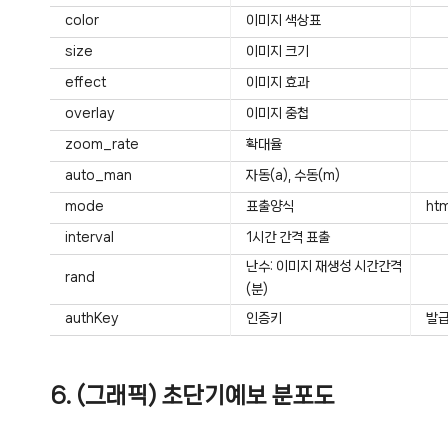
color
이미지 색상표
size
이미지 크기
effect
이미지 효과
overlay
이미지 중첩
zoom_rate
확대율
auto_man
자동(a), 수동(m)
mode
표출양식
htm
interval
1시간 간격 표출
난수: 이미지 재생성 시간간격
rand
(분)
authKey
인증키
발급
6. (그래픽) 초단기예보 분포도