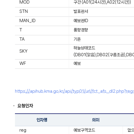
MOD
구간 (A01(24시간),A02(12시간))
STN
발표관서
MAN_ID
예보관ID
T
풍향경향
TA
기온
하늘상태코드
SKY
(DB01(맑음),DB02(구름조금),DB
WF
예보
https://apihub.kma.go.kr/api/typ01/url/fct_afs_dl2.
요청인자
인자명
의미
reg
예보구역코드
없으