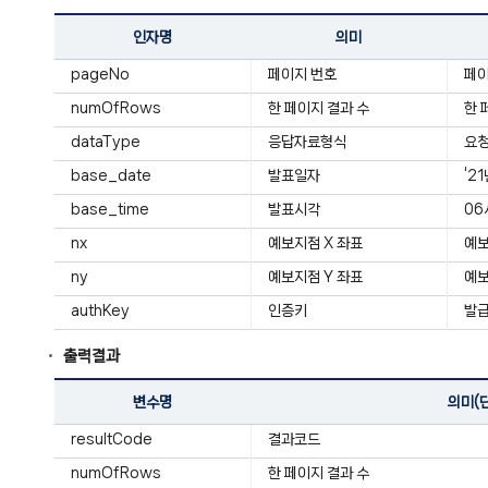
인자명
의미
pageNo
페이지 번호
페
numOfRows
한 페이지 결과 수
한 
dataType
응답자료형식
요청
base_date
발표일자
‘2
base_time
발표시각
06
nx
예보지점 X 좌표
예보
ny
예보지점 Y 좌표
예보
authKey
인증키
발급
출력결과
변수명
의미(
resultCode
결과코드
numOfRows
한 페이지 결과 수