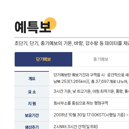
예특보
초단기, 단기, 중기예보의 기온, 바람, 강수량 등 데이터를 제
단기예보
중기예보
단기예보란 예보기간과 구역을 시 · 공간적으로 세분
개요
남북 253(1.265km)), 총 37,697개로 나
3시간 기온, 낮 최고기온, 아침 최저기온, 풍향, 
요 소
동사무소를 중심으로 하는 행정구역
지 점
2008년 10월 30일 17:00KST(시행일 기준) 
보유기간
2시부터 3시간 간격(일 8회)
생산주기