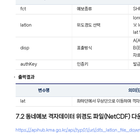
fct
예보종류
SH
lon
latlon
위도경도 선택
※ 
la
A(
disp
표출방식
B(
자료
authKey
인증키
발급
출력결과
변수명
의미(
lat
좌하단에서 우상단으로 이동하며 격자
7.2 동네예보 격자데이터 위경도 파일(NetCDF) 
https://apihub.kma.go.kr/api/typ01/url/dfs_latlon_file