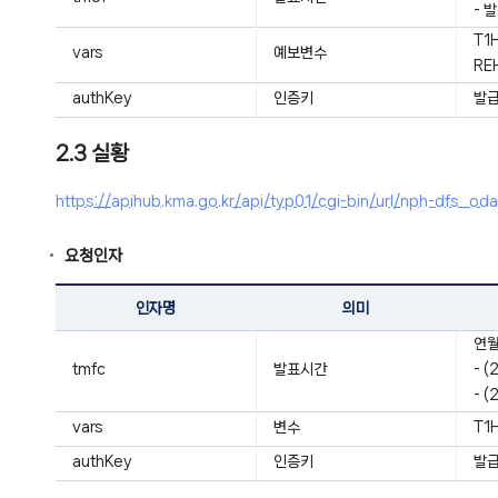
- 
T1
vars
예보변수
RE
authKey
인증키
발급
2.3 실황
https://apihub.kma.go.kr/api/typ01/cgi-bin/url/nph-d
요청인자
인자명
의미
연월
tmfc
발표시간
- 
- 
vars
변수
T1
authKey
인증키
발급