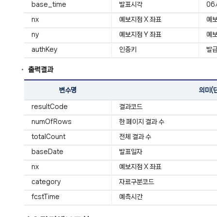
base_time
발표시각
06
nx
예보지점 X 좌표
예보
ny
예보지점 Y 좌표
예보
authKey
인증키
발급
출력결과
변수명
의미(
resultCode
결과코드
numOfRows
한 페이지 결과 수
totalCount
전체 결과 수
baseDate
발표일자
nx
예보지점 X 좌표
category
자료구분코드
fcstTime
예측시간