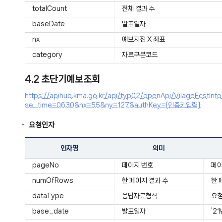
totalCount
전체 결과 수
baseDate
발표일자
nx
예보지점 X 좌표
category
자료구분코드
4.2 초단기예보조회
https://apihub.kma.go.kr/api/typ02/openApi/VilageFc
se_time=0630&nx=55&ny=127&authKey={인증키입력}
요청인자
인자명
의미
pageNo
페이지 번호
페
numOfRows
한 페이지 결과 수
한 
dataType
응답자료형식
요청
base_date
발표일자
‘2