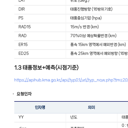
LAT
위도 (deg.)
DIR
태풍진행방향 (16방위기호)
PS
태풍중심기압 (hpa)
RAD15
15m/s 반경 (km)
RAD
70%이상 예상확률반경 (km)
ER15
풍속 15km 영역에서 예외반경 (km)
ED25
풍속 25km 영역에서 예외방향 (16방
1.3 태풍정보+예측(시점기준)
https://apihub.kma.go.kr/api/typ01/url/typ_now.php?
요청인자
인자명
의미
YY
년도
태풍
0 