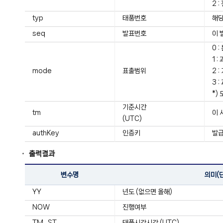
2 
typ
태풍번호
해당
seq
발표번호
이 
0 
1 
mode
표출범위
2 
3 
*)
기준시간
tm
이 
(UTC)
authKey
인증키
발급
출력결과
변수명
의미(
YY
년도 (없으면 올해)
NOW
진행여부
TM_ST
태풍시각시각 (UTC)