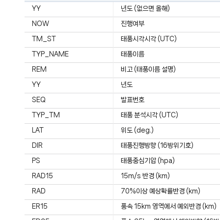
YY
년도 (없으면 올해)
NOW
진행여부
TM_ST
태풍시각시각 (UTC)
TYP_NAME
태풍이름
REM
비고 (태풍이름 설명)
YY
년도
SEQ
발표번호
TYP_TM
태풍 분석시각 (UTC)
LAT
위도 (deg.)
DIR
태풍진행방향 (16방위기호)
PS
태풍중심기압 (hpa)
RAD15
15m/s 반경 (km)
RAD
70%이상 예상확률반경 (km)
ER15
풍속 15km 영역에서 예외반경 (km)