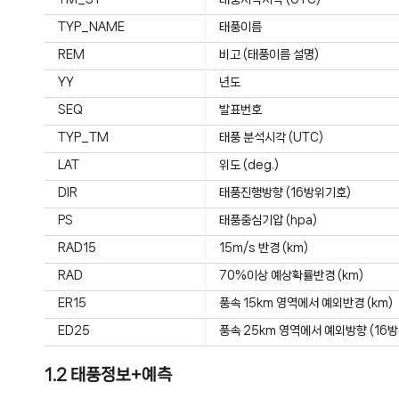
TYP_NAME
태풍이름
REM
비고 (태풍이름 설명)
YY
년도
SEQ
발표번호
TYP_TM
태풍 분석시각 (UTC)
LAT
위도 (deg.)
DIR
태풍진행방향 (16방위기호)
PS
태풍중심기압 (hpa)
RAD15
15m/s 반경 (km)
RAD
70%이상 예상확률반경 (km)
ER15
풍속 15km 영역에서 예외반경 (km)
ED25
풍속 25km 영역에서 예외방향 (16방
1.2 태풍정보+예측