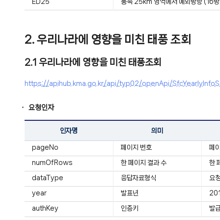
ED25
풍속 25km 영역에서 예외방향 (16방
2. 우리나라에 영향을 미친 태풍 조회
2.1 우리나라에 영향을 미친 태풍조회
https://apihub.kma.go.kr/api/typ02/openApi/SfcYearl
요청인자
인자명
의미
pageNo
페이지 번호
페
numOfRows
한 페이지 결과 수
한 
dataType
응답자료형식
요청
year
발표년
20
authKey
인증키
발급