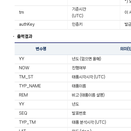
*)
기준시간
tm
이 
(UTC)
authKey
인증키
발급
출력결과
변수명
의미(
YY
년도 (없으면 올해)
NOW
진행여부
TM_ST
태풍시각시각 (UTC)
TYP_NAME
태풍이름
REM
비고 (태풍이름 설명)
YY
년도
SEQ
발표번호
TYP_TM
태풍 분석시각 (UTC)