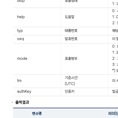
disp
표출형태
1 
0 
help
도움말
1 
2 
typ
태풍번호
해당
seq
발표번호
이 
0 
1 
mode
표출범위
2 
3 
*)
기준시간
tm
이 
(UTC)
authKey
인증키
발급
출력결과
변수명
의미(