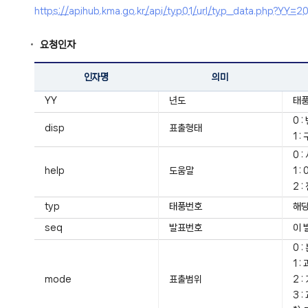
https://apihub.kma.go.kr/api/typ01/url/typ_data.php
요청인자
인자명
의미
YY
년도
태풍
0 
disp
표출형태
1 
0 
help
도움말
1 
2 
typ
태풍번호
해당
seq
발표번호
이 
0 
1 
mode
표출범위
2 
3 