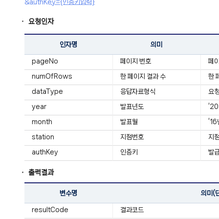
&authKey={인증키입력}
요청인자
인자명
의미
pageNo
페이지 번호
페
numOfRows
한 페이지 결과 수
한 
dataType
응답자료형식
요청
year
발표년도
‘2
month
발표월
‘1
station
지점번호
지
authKey
인증키
발급
출력결과
변수명
의미(
resultCode
결과코드