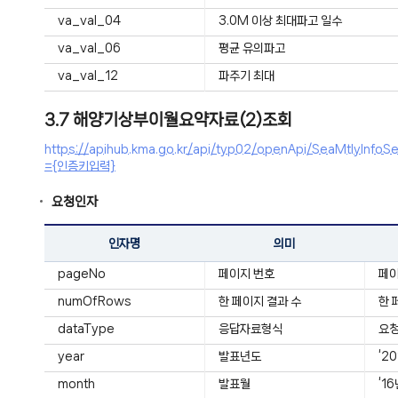
va_val_04
3.0M 이상 최대파고 일수
va_val_06
평균 유의파고
va_val_12
파주기 최대
3.7 해양기상부이월요약자료(2)조회
https://apihub.kma.go.kr/api/typ02/openApi/SeaMtly
={인증키입력}
요청인자
인자명
의미
pageNo
페이지 번호
페
numOfRows
한 페이지 결과 수
한 
dataType
응답자료형식
요청
year
발표년도
‘2
month
발표월
‘1