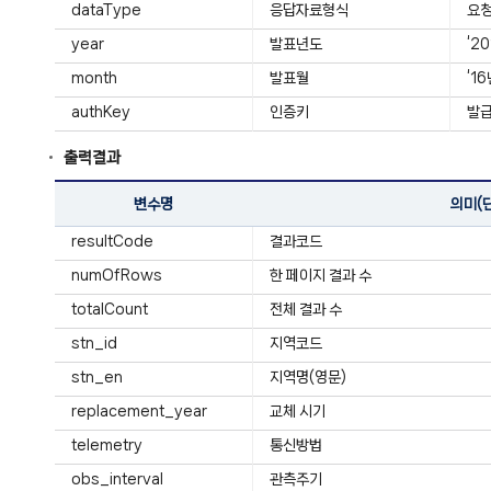
dataType
응답자료형식
요청
year
발표년도
‘2
month
발표월
‘1
authKey
인증키
발급
출력결과
변수명
의미(
resultCode
결과코드
numOfRows
한 페이지 결과 수
totalCount
전체 결과 수
stn_id
지역코드
stn_en
지역명(영문)
replacement_year
교체 시기
telemetry
통신방법
obs_interval
관측주기