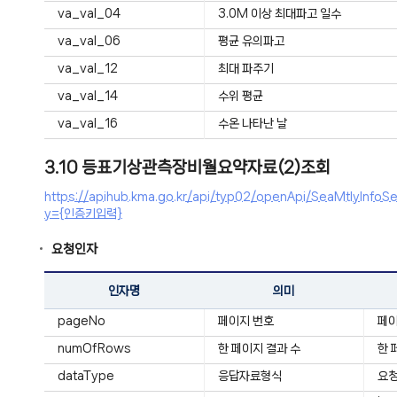
va_val_04
3.0M 이상 최대파고 일수
va_val_06
평균 유의파고
va_val_12
최대 파주기
va_val_14
수위 평균
va_val_16
수온 나타난 날
3.10 등표기상관측장비월요약자료(2)조회
https://apihub.kma.go.kr/api/typ02/openApi/SeaMtly
y={인증키입력}
요청인자
인자명
의미
pageNo
페이지 번호
페
numOfRows
한 페이지 결과 수
한 
dataType
응답자료형식
요청