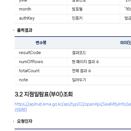
year
발표년도
‘2
month
발표월
‘1
authKey
인증키
발급
출력결과
변수명
의미(
resultCode
결과코드
numOfRows
한 페이지 결과 수
totalCount
전체 결과 수
note
일러두기
3.2 지점일람표(부이)조회
https://apihub.kma.go.kr/api/typ02/openApi/SeaMtly
키입력}
요청인자