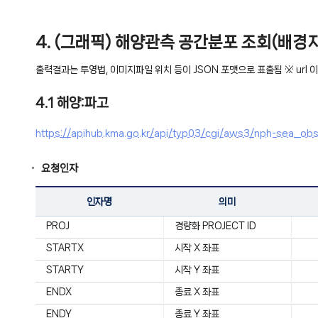
4. (그래픽) 해양관측 공간분포 조회(배경
출력결과는 투영법, 이미지파일 위치 등이 JSON 포맷으로 표출됨 ※ url 이후 나
4.1 해양:파고
https://apihub.kma.go.kr/api/typ03/cgi/aws3/nph-sea_
요청인자
인자명
의미
PROJ
경량화 PROJECT ID
STARTX
시작 X 좌표
STARTY
시작 Y 좌표
ENDX
종료 X 좌표
ENDY
종료 Y 좌표