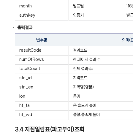
month
발표월
‘1
authKey
인증키
발급
출력결과
변수명
의미(
resultCode
결과코드
numOfRows
한 페이지 결과 수
totalCount
전체 결과 수
stn_id
지역코드
stn_en
지역명(영문)
lon
동경
ht_ta
온.습도계 높이
ht_wd
풍향.풍속계 높이
3.4 지점일람표(파고부이)조회