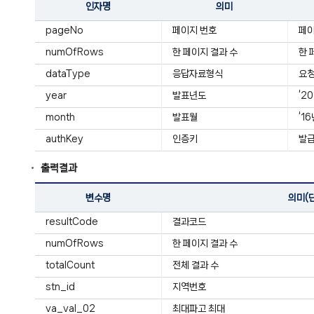
인자명
의미
pageNo
페이지 번호
페
numOfRows
한 페이지 결과 수
한 
dataType
응답자료형식
요청
year
발표년도
‘2
month
발표월
‘1
authKey
인증키
발급
출력결과
변수명
의미(
resultCode
결과코드
numOfRows
한 페이지 결과 수
totalCount
전체 결과 수
stn_id
지역번호
va_val_02
최대파고 최대