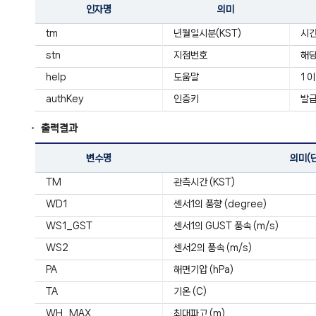
인자명
의미
tm
년월일시분(KST)
시간
stn
지점번호
해당
help
도움말
1 
authKey
인증키
발급
출력결과
변수명
의미(
TM
관측시간 (KST)
WD1
센서1의 풍향 (degree)
WS1_GST
센서1의 GUST 풍속 (m/s)
WS2
센서2의 풍속 (m/s)
PA
해면기압 (hPa)
TA
기온 (C)
WH_MAX
최대파고 (m)