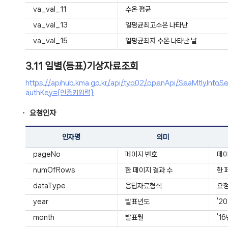
va_val_11
수온 평균
va_val_13
일평균최고수온 나타난
va_val_15
일평균최저 수온 나타난 날
3.11 일별(등표)기상자료조회
https://apihub.kma.go.kr/api/typ02/openApi/SeaMtlyI
authKey={인증키입력}
요청인자
인자명
의미
pageNo
페이지 번호
페
numOfRows
한 페이지 결과 수
한 
dataType
응답자료형식
요청
year
발표년도
‘2
month
발표월
‘1