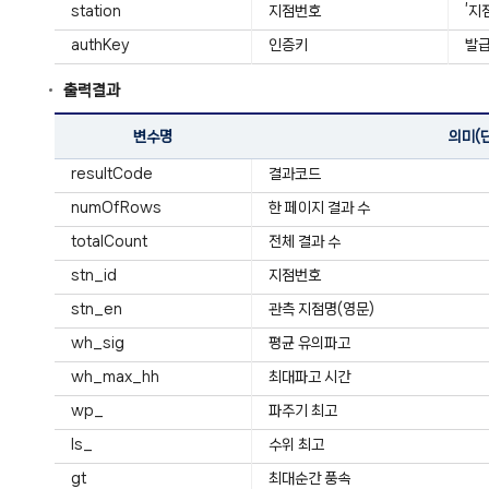
station
지점번호
’지
authKey
인증키
발급
출력결과
변수명
의미(
resultCode
결과코드
numOfRows
한 페이지 결과 수
totalCount
전체 결과 수
stn_id
지점번호
stn_en
관측 지점명(영문)
wh_sig
평균 유의파고
wh_max_hh
최대파고 시간
wp_
파주기 최고
ls_
수위 최고
gt
최대순간 풍속