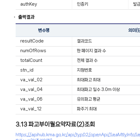
authKey
인증키
발급
출력결과
변수명
의미(
resultCode
결과코드
numOfRows
한 페이지 결과 수
totalCount
전체 결과 수
stn_id
지점번호
va_val_02
최대파고 최대
va_val_04
최대파고 일수 3.0m 이상
va_val_06
유의파고 평균
va_val_12
파주기 최대
3.13 파고부이월요약자료(2)조회
https://apihub.kma.go.kr/api/typ02/openApi/SeaMtl