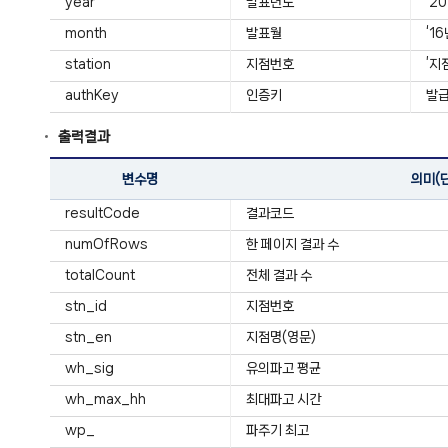
year
발표년도
‘2
month
발표월
‘1
station
지점번호
’지
authKey
인증키
발급
출력결과
변수명
의미(
resultCode
결과코드
numOfRows
한 페이지 결과 수
totalCount
전체 결과 수
stn_id
지점번호
stn_en
지점명(영문)
wh_sig
유의파고 평균
wh_max_hh
최대파고 시간
wp_
파주기 최고