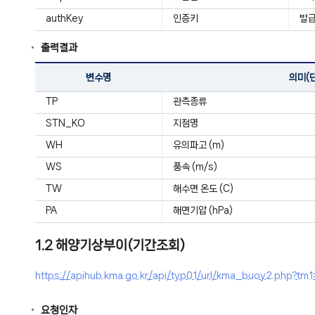
authKey
인증키
발급
출력결과
변수명
의미(
TP
관측종류
STN_KO
지점명
WH
유의파고 (m)
WS
풍속 (m/s)
TW
해수면 온도 (C)
PA
해면기압 (hPa)
1.2 해양기상부이(기간조회)
https://apihub.kma.go.kr/api/typ01/url/kma_buoy2.p
요청인자