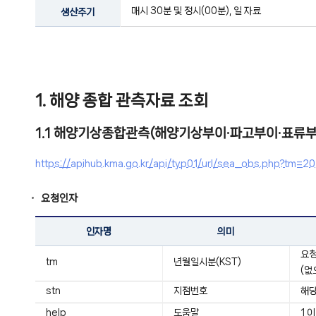
매시 30분 및 정시(00분), 일 자료
생산주기
1. 해양 종합 관측자료 조회
1.1 해양기상종합관측(해양기상부이·파고부이·표류부
https://apihub.kma.go.kr/api/typ01/url/sea_obs.php?
요청인자
인자명
의미
요청
tm
년월일시분(KST)
(없
stn
지점번호
해당
help
도움말
1 