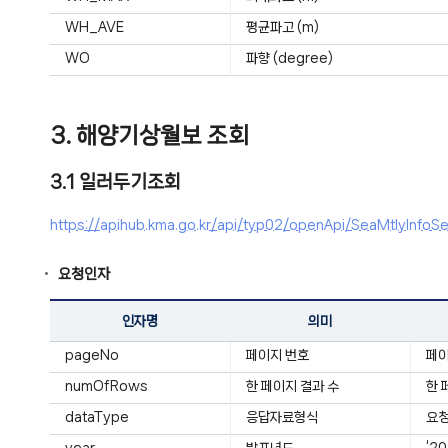
WH_AVE
평균파고 (m)
WO
파향 (degree)
3. 해양기상월보 조회
3.1 일러두기조회
https://apihub.kma.go.kr/api/typ02/openApi/SeaMtly
요청인자
인자명
의미
pageNo
페이지 번호
페
numOfRows
한 페이지 결과 수
한 
dataType
응답자료형식
요청