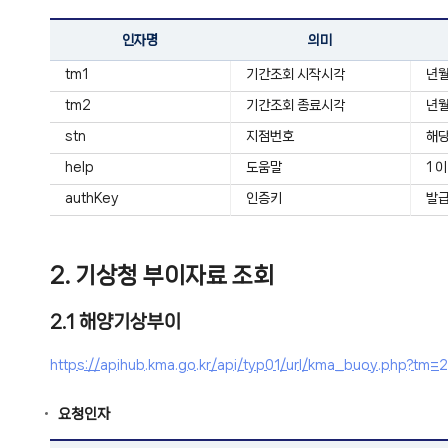
인자명
의미
tm1
기간조회 시작시각
년월
tm2
기간조회 종료시각
년월
stn
지점번호
해당
help
도움말
1 
authKey
인증키
발급
2. 기상청 부이자료 조회
2.1 해양기상부이
https://apihub.kma.go.kr/api/typ01/url/kma_buoy.php
요청인자