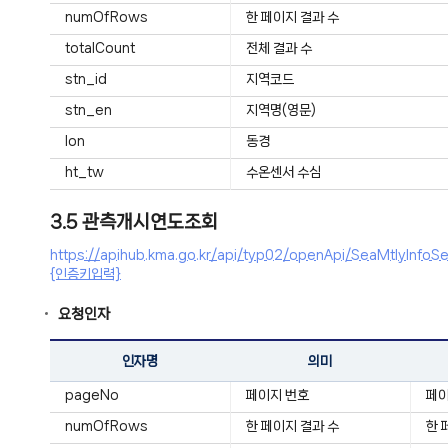
numOfRows
한 페이지 결과 수
totalCount
전체 결과 수
stn_id
지역코드
stn_en
지역명(영문)
lon
동경
ht_tw
수온센서 수심
3.5 관측개시연도조회
https://apihub.kma.go.kr/api/typ02/openApi/SeaMtly
{인증키입력}
요청인자
인자명
의미
pageNo
페이지 번호
페
numOfRows
한 페이지 결과 수
한 