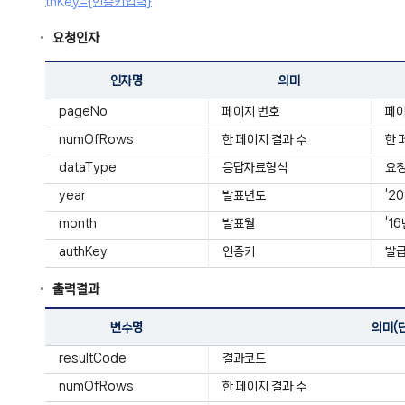
thKey={인증키입력}
요청인자
인자명
의미
pageNo
페이지 번호
페
numOfRows
한 페이지 결과 수
한 
dataType
응답자료형식
요청
year
발표년도
‘2
month
발표월
‘1
authKey
인증키
발급
출력결과
변수명
의미(
resultCode
결과코드
numOfRows
한 페이지 결과 수