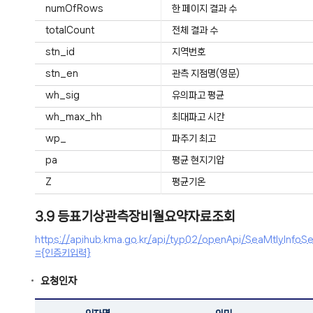
numOfRows
한 페이지 결과 수
totalCount
전체 결과 수
stn_id
지역번호
stn_en
관측 지점명(영문)
wh_sig
유의파고 평균
wh_max_hh
최대파고 시간
wp_
파주기 최고
pa
평균 현지기압
Z
평균기온
3.9 등표기상관측장비월요약자료조회
https://apihub.kma.go.kr/api/typ02/openApi/SeaMtly
={인증키입력}
요청인자