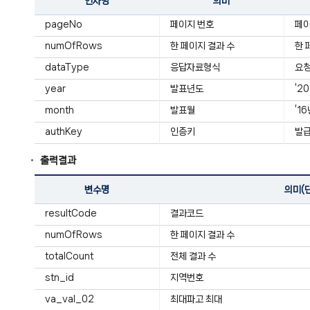
인자명
의미
pageNo
페이지 번호
페
numOfRows
한 페이지 결과 수
한 
dataType
응답자료형식
요청
year
발표년도
‘2
month
발표월
‘1
authKey
인증키
발급
출력결과
변수명
의미(
resultCode
결과코드
numOfRows
한 페이지 결과 수
totalCount
전체 결과 수
stn_id
지역번호
va_val_02
최대파고 최대