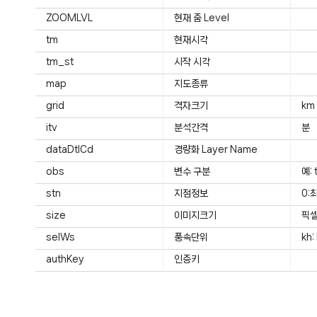
ZOOMLVL
현재 줌 Level
tm
현재시각
tm_st
시작 시각
map
지도종류
grid
격자크기
km
itv
분석간격
분
dataDtlCd
경량화 Layer Name
obs
변수 구분
예: 
stn
지점정보
0:
size
이미지크기
픽
selWs
풍속단위
kh:
authKey
인증키