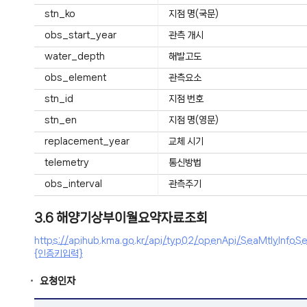
stn_ko
지점 명(국문)
obs_start_year
관측 개시
water_depth
해발고도
obs_element
관측요소
stn_id
지점 번호
stn_en
지점 명(영문)
replacement_year
교체 시기
telemetry
통신방법
obs_interval
관측주기
3.6 해양기상부이월요약자료조회
https://apihub.kma.go.kr/api/typ02/openApi/SeaMtly
{인증키입력}
요청인자