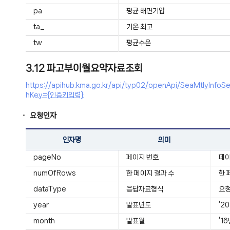
pa
평균 해면기압
ta_
기온 최고
tw
평균수온
3.12 파고부이월요약자료조회
https://apihub.kma.go.kr/api/typ02/openApi/SeaMtly
hKey={인증키입력}
요청인자
인자명
의미
pageNo
페이지 번호
페
numOfRows
한 페이지 결과 수
한 
dataType
응답자료형식
요청
year
발표년도
‘2
month
발표월
‘1