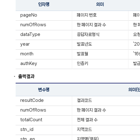
인자명
의미
pageNo
페이지 번호
페
numOfRows
한 페이지 결과 수
한 
dataType
응답자료형식
요청
year
발표년도
‘2
month
발표월
‘1
authKey
인증키
발급
출력결과
변수명
의미(
resultCode
결과코드
numOfRows
한 페이지 결과 수
totalCount
전체 결과 수
stn_id
지역코드
stn_en
지역명(영문)