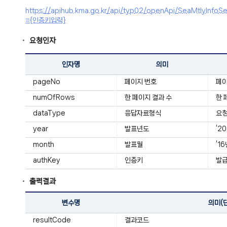
https://apihub.kma.go.kr/api/typ02/openApi/SeaMtly
={인증키입력}
요청인자
인자명
의미
pageNo
페이지 번호
페
numOfRows
한 페이지 결과 수
한 
dataType
응답자료형식
요청
year
발표년도
‘2
month
발표월
‘1
authKey
인증키
발급
출력결과
변수명
의미(
resultCode
결과코드