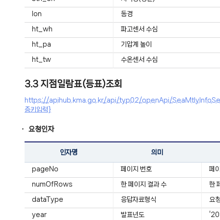
lon
동경
ht_wh
파고센서 수심
ht_pa
기압계 높이
ht_tw
수온센서 수심
3.3 지점일람표(등표)조회
https://apihub.kma.go.kr/api/typ02/openApi/SeaMtlyI
증키입력}
요청인자
인자명
의미
pageNo
페이지 번호
페
numOfRows
한 페이지 결과 수
한 
dataType
응답자료형식
요청
year
발표년도
‘2