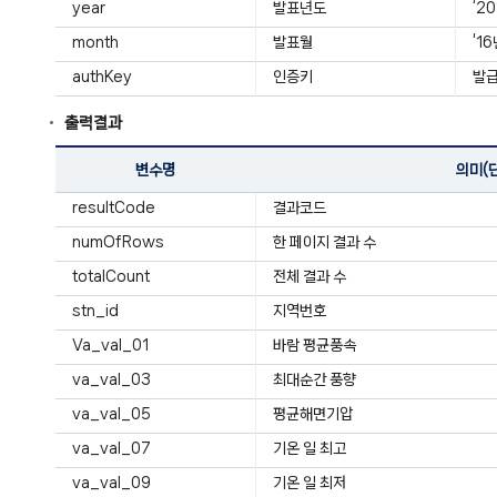
year
발표년도
‘2
month
발표월
‘1
authKey
인증키
발급
출력결과
변수명
의미(
resultCode
결과코드
numOfRows
한 페이지 결과 수
totalCount
전체 결과 수
stn_id
지역번호
Va_val_01
바람 평균풍속
va_val_03
최대순간 풍향
va_val_05
평균해면기압
va_val_07
기온 일 최고
va_val_09
기온 일 최저