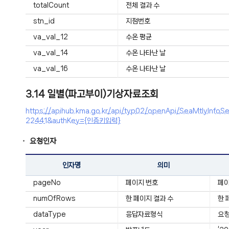
totalCount
전체 결과 수
stn_id
지점번호
va_val_12
수온 평균
va_val_14
수온 나타난 날
va_val_16
수온 나타난 날
3.14 일별(파고부이)기상자료조회
https://apihub.kma.go.kr/api/typ02/openApi/SeaMtlyI
22441&authKey={인증키입력}
요청인자
인자명
의미
pageNo
페이지 번호
페
numOfRows
한 페이지 결과 수
한 
dataType
응답자료형식
요청