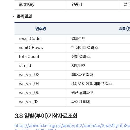
authKey
인증키
발급
출력결과
변수명
의미(
resultCode
결과코드
numOfRows
한 페이지 결과 수
totalCount
전체 결과 수
stn_id
지역번호
va_val_02
최대파고 최대
va_val_04
3.0M 이상 최대파고 일수
va_val_06
평균 유의파고
va_val_12
파주기 최대
3.8 일별(부이)기상자료조회
https://apihub.kma.go.kr/api/typ02/openApi/SeaMtlyI